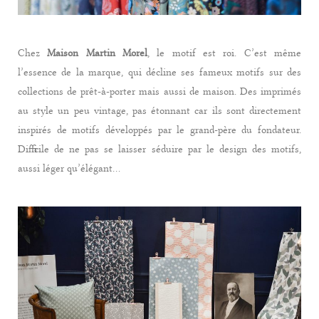
Chez
Maison Martin Morel
, le motif est roi. C’est même
l’essence de la marque, qui décline ses fameux motifs sur des
collections de prêt-à-porter mais aussi de maison. Des imprimés
au style un peu vintage, pas étonnant car ils sont directement
inspirés de motifs développés par le grand-père du fondateur.
Difficile de ne pas se laisser séduire par le design des motifs,
aussi léger qu’élégant…