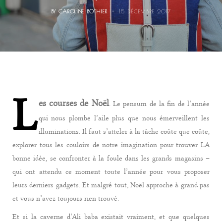
r
BY
CAROLINE BOTHIER
15 DÉCEMBRE 2017
t
L
es courses de Noël
. Le pensum de la fin de l’année
qui nous plombe l’aile plus que nous émerveillent les
illuminations. Il faut s’atteler à la tâche coûte que coûte,
explorer tous les couloirs de notre imagination pour trouver LA
bonne idée, se confronter à la foule dans les grands magasins –
qui ont attendu ce moment toute l’année pour vous proposer
leurs derniers gadgets. Et malgré tout, Noël approche à grand pas
et vous n’avez toujours rien trouvé.
Et si la caverne d’Ali baba existait vraiment, et que quelques