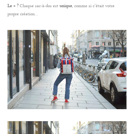
Le + ?
Chaque sac-à-dos est
unique
, comme si c’était votre
propre création…