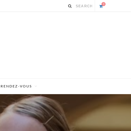
0
S
h
o
p
p
i
RENDEZ-VOUS
n
g
C
a