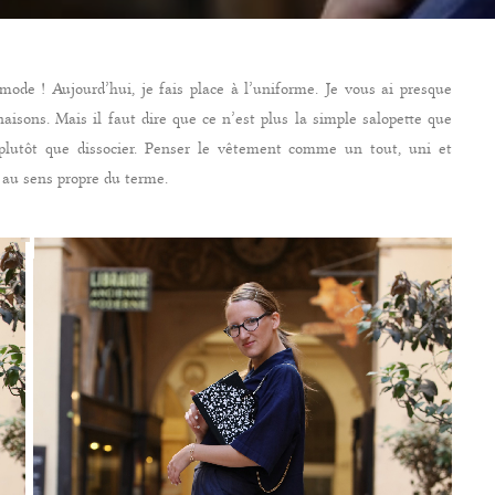
mode ! Aujourd’hui, je fais place à l’uniforme. Je vous ai presque
isons. Mais il faut dire que ce n’est plus la simple salopette que
r plutôt que dissocier. Penser le vêtement comme un tout, uni et
 au sens propre du terme.