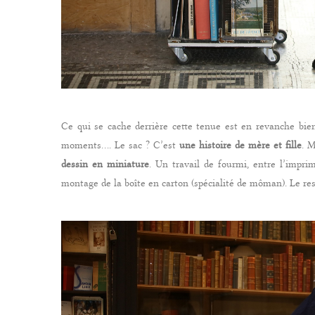
Ce qui se cache derrière cette tenue est en revanche bien
moments…. Le sac ? C’est
une histoire de mère et fille
. M
dessin en miniature
. Un travail de fourmi, entre l’imprim
montage de la boîte en carton (spécialité de môman). Le re