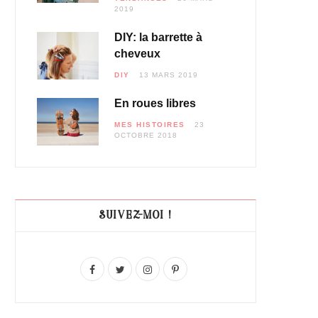
2019
DIY: la barrette à
cheveux
DIY
13 MARS 2019
En roues libres
MES HISTOIRES
23
OCTOBRE 2018
SUIVEZ-MOI !
F
T
I
P
a
w
n
i
c
i
s
n