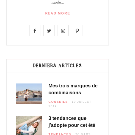
mode...
READ MORE
F
T
I
P
a
w
n
i
c
i
s
n
e
t
t
t
DERNIERS ARTICLES
b
t
a
e
Mes trois marques de
o
e
g
r
combinaisons
o
r
r
e
CONSEILS
10 JUILLET
2019
k
a
s
3 tendances que
m
t
j’adopte pour cet été
TENDANCES
26 MARS