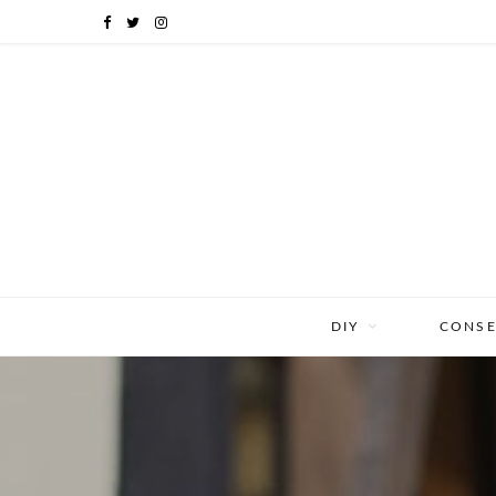
F
T
I
a
w
n
c
i
s
e
t
t
b
t
a
o
e
g
o
r
r
DIY
CONSE
k
a
m