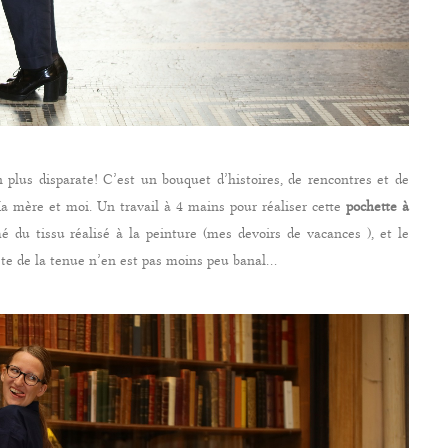
 plus disparate! C’est un bouquet d’histoires, de rencontres et de
a mère et moi. Un travail à 4 mains pour réaliser cette
pochette à
é du tissu réalisé à la peinture (mes devoirs de vacances ), et le
ste de la tenue n’en est pas moins peu banal…