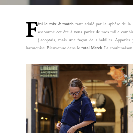
F
ini le mix & match
tant adulé par la sphère de la 
assommé cet été à vous parler de mes mille combina
j’adoptais, mais une façon de s’habiller. Apparie
harmonisé. Bienvenue dans le
total Match
. La combinaison