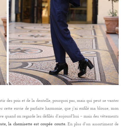
rtir des pois et de la dentelle, pourquoi pas, mais qui peut se vanter
ec cette envie de parfaite harmonie, que j’ai enfilé ma blouse, mon
 quand on regarde les défilés d’aujourd’hui – mais des vêtements
haute, la chemisette est coupée courte.
En plus d’un assortiment de