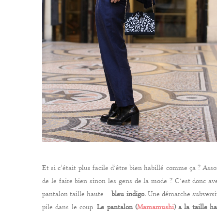
Et si c’était plus facile d’être bien habillé comme ça ? Asso
de le faire bien sinon les gens de la mode ? C’est donc av
pantalon taille haute –
bleu indigo.
Une démarche subversive
pile dans le coup.
Le pantalon (
Mamamushi
) a la taille 