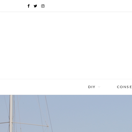
F
T
I
a
w
n
c
i
s
e
t
t
b
t
a
o
e
g
o
r
r
DIY
CONSE
k
a
m