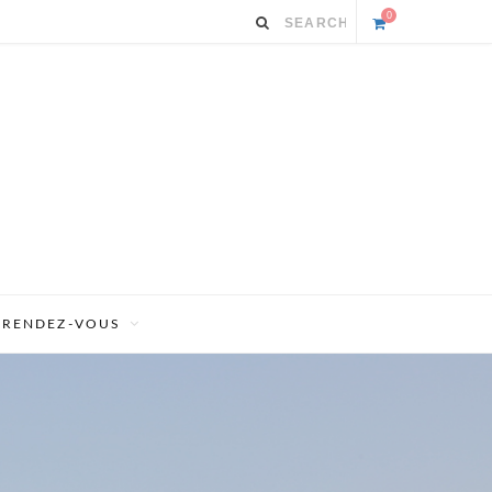
0
S
h
o
p
p
i
RENDEZ-VOUS
n
g
C
a