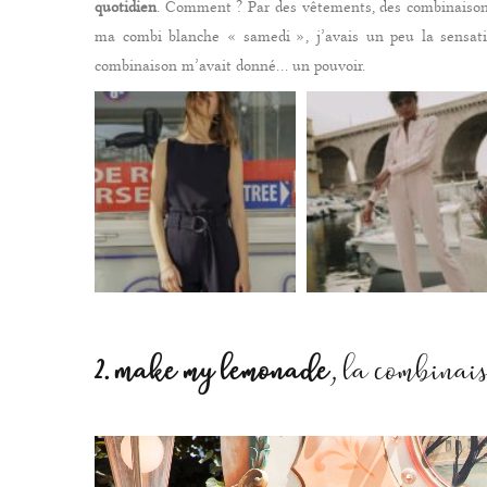
quotidien
. Comment ? Par des vêtements, des combinaisons
ma combi blanche « samedi », j’avais un peu la sensati
combinaison m’avait donné… un pouvoir.
2. Make my lemonade
, la combinai