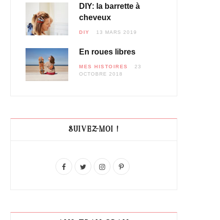
DIY: la barrette à
cheveux
DIY
13 MARS 2019
En roues libres
MES HISTOIRES
23
OCTOBRE 2018
SUIVEZ-MOI !
F
T
I
P
a
w
n
i
c
i
s
n
e
t
t
t